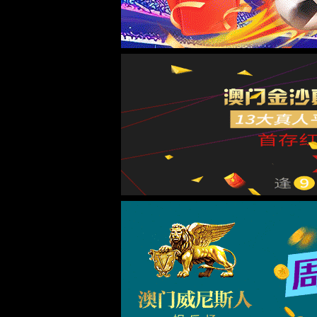
数据填报
招贤纳士
下载中心
联系我们
规范性文件