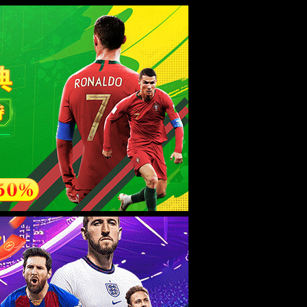
校首页
丨
ENGLISH
学生工作
国际合作
信息服务
招贤纳士
首页
-
信息服务
-