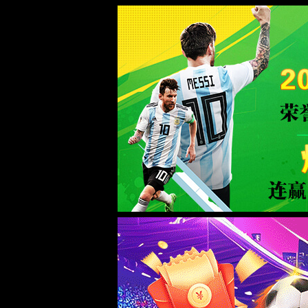
太阳成集团tyc41183
首页
学院概况
党建思政
党建思政
党建概况