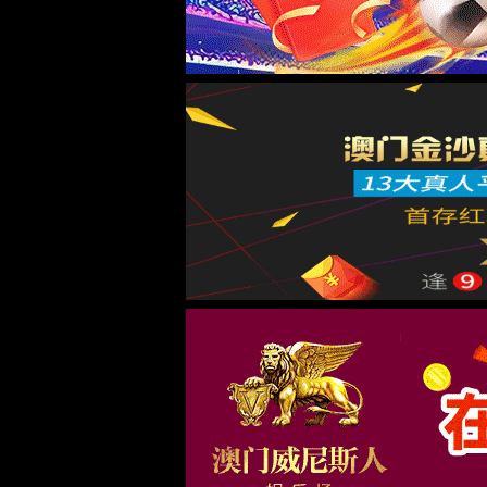
工作动态
理论学习
党建管理
树立和践行正确政绩观
学习教育
深入贯彻中央八项规定