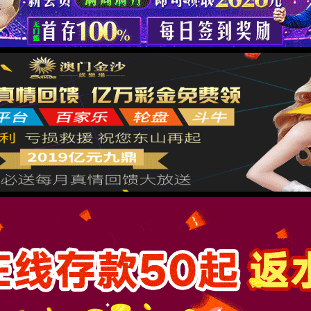
教工之家
关于举办太阳成集团tyc411832026
2026-04-08
2026年太阳成集团tyc41183“六一
2026-05-07
关于组织教职工太极拳活动的通知
2026-03-06
太阳成集团tyc41183工会活动通知
2026-03-02
祝贺！太阳成集团tyc41183羽毛球
2023-06-05
太阳成集团tyc41183工会组织教职工
2023-05-25