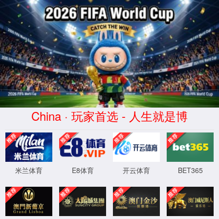
太阳成集团tyc41183
通知公告
首页
-
通知公告
通知公告
太阳成集团tyc411832022级本科生德育答辩工作
方案
来源：
|
发布日期：2026-05-14
|
阅读次数：
次