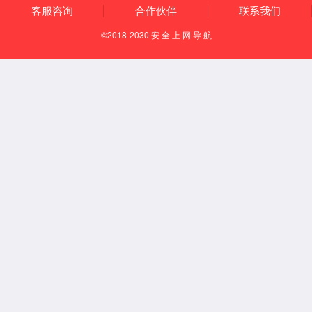
（二）班级形成开展方案
各班级结合学院工作方案要求与专业特色，积极邀请
德育导师、院领导、学育导师、任课教师、辅导员、班主
任、朋辈导师等参与，制定班级德育答辩工作方案，要求
每班方案各具亮点。班级德育答辩方案要求涵盖答辩前预
热活动策划、答辩形式策划、答辩成果展示三方面。预热
活动策划主要为答辩积累素材，包括本科成长素材收集、
开展班级趣味活动等；答辩形式结合主题教育创新设计，
包括演讲、Vlog、校园漫谈、文体活动、班级毕业典礼
等；答辩成果主要包括活动海报、答辩交流会照片、活动
视频、总结推送等，班级按照有关要求总结凝练提交。
（三）学生凝练成长点滴
毕业生需结合成长经历、回顾大学四年、总结成败得
失，按格式撰写个人德育答辩论文。论文提交学院后，学