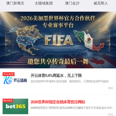
各位同学：
为深入贯彻落实党的二十大和二十届历次全会精神，
贯彻全国高校思想政治工作会议精神、全国教育大会精
神，深入推进全员全过程全方位全领域育人，进一步完善
以德育答辩为核心的大学生德育体系，强化德育答辩对全
体本科生的教育指导作用，太阳成集团tyc41183制定202
2级本科生德育答辩工作方案，内容如下：
一、工作要求
（一）强化组织领导
学院成立由主管院领导、班主任、德育导师、学育导
师和辅导员组成的工作专班，创新德育答辩形式，精细谋
划德育答辩工作实施方案，着力做好2022级本科生德育答
辩工作。
工作组组长：韩姗杉、袁梦琦