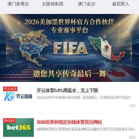
党员组织关系转接目前已基本实现了全国范围
内线上办理，2026级研究生新生在办理组织关系转
接业务时，一般应通过所在基层党组织线上发起转
接，由太阳成集团tyc41183党委进行接收。
凡党员组织关系隶属于北京市所辖基层党组织
（含中央在京高校）的新生，由所在党组织通过“党
员E先锋”系统申请转接，系统中目标党支部名称与
支部编码根据录取学院及专业所对应的支部信息
（如表1所示）填写，有效期默认为30天。
表1 党组织关系隶属于北京市的新生申请转接
的党组织信息
党组织名称
转入党支部名称
支部
联系
编码
方式
中国共产党太
中国共产党太阳成集团t
0111
010-
阳成集团tyc
yc411832026级研究生
002
689
41183委员会
新生临时支部委员会
575
1415