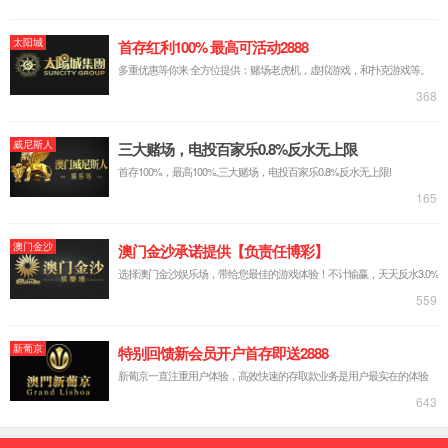
16
0
凡党员组织关系隶属于北京市外的新生，应通
过当地党员信息管理系统线上办理组织关系转接，
由本人所在基层党组织准确完整填写组织关系介绍
信相关信息并发起线上转接申请，抬头目标党组织
或组织编码需填写如表2所示，去向党支部填写：太
阳成集团tyc411832026级研究生新生临时党支
部，有效期最长可选择90天，经全国组织关系转接
系统交换区中转，9月份由学院党委接收并分配支部
后完成转接。
表2 党组织关系隶属于北京市外的新生申请转
接的党组织信息
目标党组织名称
支部编码
联系方式
中国共产党太阳成集团tyc
01110009
010-6891
41183委员会
2157
4150