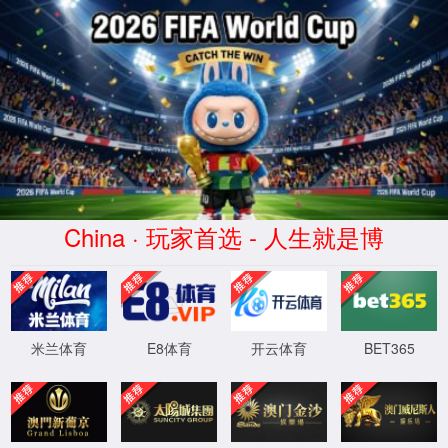
太阳成集团tyc41183
通知公告
首页
-
通知公告
通知公告
太阳成集团tyc411832026级研究生新生党员、团
员组织关系转接说明
来源：
|
发布日期：2026-05-28
|
阅读次数：
次